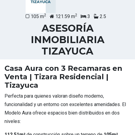
2
2
105 m
121.59 m
3
2.5
ASESORÍA
INMOBILIARIA
TIZAYUCA
Casa Aura con 3 Recamaras en
Venta | Tizara Residencial |
Tizayuca
Perfecta para quienes valoran diseño moderno,
funcionalidad y un entorno con excelentes amenidades. El
Modelo Aura ofrece espacios bien distribuidos en dos
niveles:
112.51m²
de construcción sobre un terreno de
105m²
.